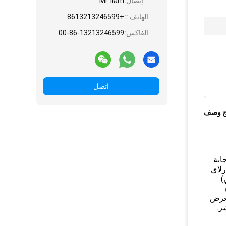
إتصال:
Mr. liam
الهاتف ::
+8613213246599
الفاكس:
00-86-13213246599
اتصل
ج وصف
ابة
رلاي
)
يعرض
ر.