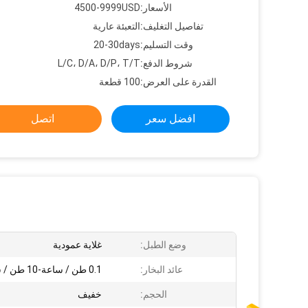
الأسعار:
4500-9999USD
تفاصيل التغليف:
التعبئة عارية
وقت التسليم:
20-30days
شروط الدفع:
L/C، D/A، D/P، T/T
القدرة على العرض:
100 قطعة
افضل سعر
اتصل
وضع الطبل:
غلاية عمودية
عائد البخار:
0.1 طن / ساعة-10 طن / ساعة
الحجم:
خفيف