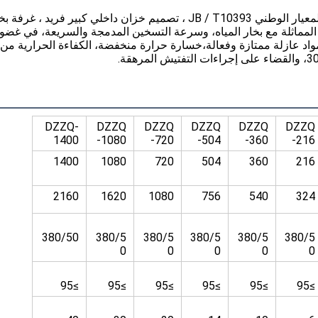
باستخدام لوحة فولاذية غلاية ممتازة ، بما يتماشى مع المعيار الوطني JB / T10393 ، تصميم خزان داخلي كبير فريد ، غرف
المماثلة مع بخار المياه، وسرعة التسخين المدمجة والسريعة، في غضو
DZZQ-
DZZQ
DZZQ
DZZQ
DZZQ
DZZQ
1400
-1080
-720
-504
-360
-216
1400
1080
720
504
360
216
2160
1620
1080
756
540
324
380/50
380/5
380/5
380/5
380/5
380/5
0
0
0
0
0
≥95
≥95
≥95
≥95
≥95
≥95