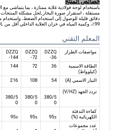
خصائص المنتج
مستقلة ، استقرار صورة البخار.,لحل مشكلة المنتجات 
99٪، وكمية المياه في خزان الغلاية الداخلي أقل من 30L، والقضاء على إجراءات التفتيش المرهقة.
المعلم التقني
مواصفات الطراز
DZZQ
DZZQ
DZZQ
-144
-72
-36
الطاقة الاسمية
36
72
144
(كيلوواط)
التيار الاسمي (A)
54
108
216
تردد الجهد (V/HZ)
380/5
380/5
380/5
0
0
0
كفاءة التدفئة
الكهربائية (%)
≥95
≥95
≥95
عدد مجموعات