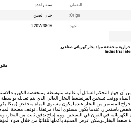
الضمان:
سنة واحدة
Orign:
خنان الصين
الجهد:
220V/380V
 حرارية منخفضة مولد بخار كهربائي صناعي
,
Industrial El
منتو
ن أن جهاز التحكم السائل أو عالية، متوسطة ومنخفضة الكهرباء الاستج
لمياه ووقت تسخين الفرنضغط البخار العالي الذي يتم تعديله بواسطة 
راج المستمر من البخار.عندما يكون مستوى المياه منخفض (ميكانيكي
ض باستمرار. عندما يكون مستوى الماء مرتفعًا ، توقف مضخة المياه
 الكهربائية في الفرن في التسخين.,ويتم إنتاج تدفق ثابت من البخار، و
ضغط البخار،ويمكن عرض العملية بأكملها تلقائيًا من خلال ضوء المؤش