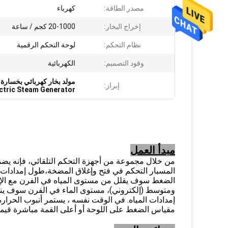
مصدر الطاقة:
كهرباء
إخراج البخار:
20-1000 كجم / ساعة
نظام التحكم:
لوحة التحكم الرقمية
وقود التصميم:
الكهربائية
مولد بخار كهربائي بخسارة
إبراز:
ectric Steam Generator
مبدأ العمل
من خلال مجموعة من أجهزة التحكم التلقائي، فإنه يضم
المسبار التحكم في فتح وإغلاق المضخة،طول إمدادات ا
الضغط سوف يقلل من مستوى المياه في الفرن مع الإخ
ومتوسط (إلكتروني)، مستوى الماء في الفرن سوف ينخف
إمدادات المياه. في الوقت نفسه ، يستمر أنبوب الحرارة
مقياس الضغط على اللوحة أو أعلى القمة مباشرة قيمة 