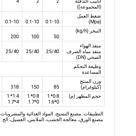
أنابيب التدفئة
2
2
4
(المجموعة))
ضغط العمل
0.1-10
0.1-10
0.1-10
(Mpa)
التبخر (kg/h)
200
100
50
منفذ الهواء
منفذ مياه الصرف
25/40
25/40
25/40
الصحي (DN)
وظيفة التحكم
المساعدة
وزن المنتج
(كيلوغرام)
85
150
318
حجم المظهر (م)
0.8*1.
0.8*1.
1.4*1.
4*1.7
0*1.7
0*1.6
التطبيقات: مصنع النسيج، المواد الغذائية والمشروبات،
مصنع الورق، معالجة الخشب، الملابس، الغسيل، الخ.