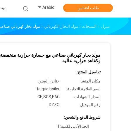
Arabic
بيت
طلب اقتباس
منزل
المنتجات
مولد البخار الكهربائي
مولد بخار كهربائي صناع
مولد بخار كهربائي صناعي مع خسارة حرارية منخفضة
وكفاءة حرارية عالية
تفاصيل المنتج:
مكان المنشأ:
خنان ، الصين
اسم العلامة التجارية:
taiguo boiler
إصدار الشهادات:
CE,SGS,EAC
رقم الموديل:
DZZQ
شروط الدفع والشحن:
الحد الأدنى لكمية:
1