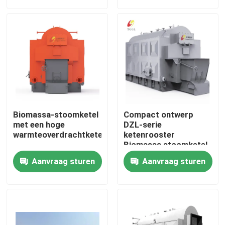
Ongeveer ons
Fabrieksreis
Kwaliteitscontrole
Biomassa-stoomketel
Compact ontwerp
Contacteer ons
met een hoge
DZL-serie
warmteoverdrachtketen
ketenrooster
Biomassa stoomketel
Hoog thermisch
Nieuws
Aanvraag sturen
Aanvraag sturen
rendement
Verzoek om een Citaat
Gasolie Ketel