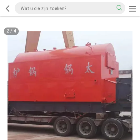
3
/
4