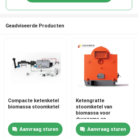
Geadviseerde Producten
Huis
Compacte ketenketel
Ketengratte
biomassa stoomketel
stoomketel van
biomassa voor
Producten
duurzame en
langdurige werking
Aanvraag sturen
Aanvraag sturen
Video's