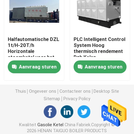
Industriële warmwaterketel
Thermische Olieboiler
Halfautomatische DZL
PLC Intelligent Control
1t/H-20T/h
System Hoog
Horizontale
thermisch rendement
Gebruiksaanwijzing kolengestookte ketel
stoomketel voor het
Dzh Kolen-
verbranden van
aangedreven
Aanvraag sturen
Aanvraag sturen
biomassa
Biomassa Stoomketel
De BiomassaStoomketel van de kettingsrooster
Fabrieksprijs
elektrische stoomketel
Thuis
Ongeveer ons
Contacteer ons
Desktop Site
Sitemap
Privacy Policy
Concrete Autoclaaf
Kwaliteit
Gasolie Ketel
China Fabriek.Copyright ©
verticale stoomketel
2026 HENAN TAIGUO BOILER PRODUCTS