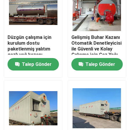
Hakkımızda
Fabrika turu
Düzgün çalışma için
Gelişmiş Buhar Kazanı
kurulum dostu
Otomatik Denetleyicisi
paketlenmiş yalıtım
ile Güvenli ve Kolay
Kalite kontrol
gazlı yağ kazanı
Çalışma için Gaz Yağı
Kazanı
Talep Gönder
Talep Gönder
Bize Ulaşın
Haberler
Bir teklif isteği
Gaz Yağ Kazanı