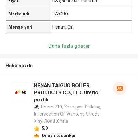
Fiyat
US $5000.00-10000.00
Marka adı
TAIGUO
Menşe yeri
Henan, Çin
Daha fazla göster
Hakkımızda
HENAN TAIGUO BOILER
PRODUCTS CO.,LTD. üretici
profili
Room 710, Zhengyan Building,
Intersection Of Wantong Street,
Xinyi Road ,China
5.0
Onaylı tedarikçi