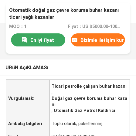
Otomatik doğal gaz çevre koruma buhar kazanı
ticari yağlı kazanlar
MOQ：1
Fiyat：US $5000.00-10000.00
En iyi fiyat
Bizimle iletişim kur
ÜRüN AçıKLAMASı
Ticari petrolle çalışan buhar kazanı
,
Vurgulamak:
Doğal gaz çevre koruma buhar kaza
nı
,
Otomatik Gaz Petrol Kaldırıcı
Ambalaj bilgileri
Toplu olarak, paketlenmiş