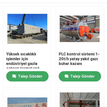
Yüksek sıcaklıklı
PLC kontrol sistemi 1-
işlemler için
20t/h yatay yakıt gazı
endüstriyel gazla
buhar kazanı
çalışan termal yağ
kazanı
Ev
Talep Gönder
Talep Gönder
Ürünler
videolar