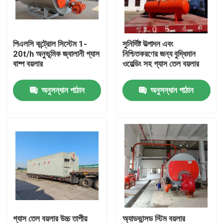
আমাদের সম্পর্কে
পিএলসি কন্ট্রোল সিস্টেম 1-
সুনির্দিষ্ট উত্পাদন এবং
20t/h অনুভূমিক জ্বালানী গ্যাস
নিশ্চিতকরণের জন্য বুদ্ধিমান
কারখানা ভ্রমণ
বাষ্প বয়লার
ওয়েল্ডিং সহ গ্যাস তেল বয়লার
অনুসন্ধান পাঠান
অনুসন্ধান পাঠান
মান নিয়ন্ত্রণ
যোগাযোগ করুন
খবর
উদ্ধৃতির জন্য আবেদন
গ্যাস তেল বয়লার
গ্যাস তেল বয়লার উচ্চ তাপীয়
অ্যাডভান্সড স্টিম বয়লার