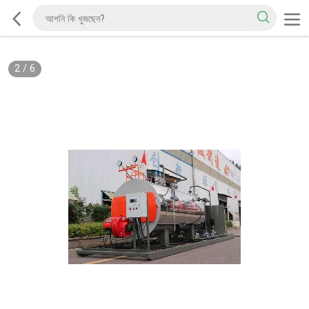
3
/
6