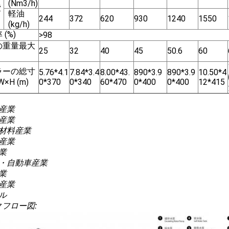
(Nm3/h)
費
軽油
244
372
620
930
1240
1550
(kg/h)
(%)
>98
の重量最大
25
32
40
45
50.6
60
ラーの総寸
5.76*4.1
7.84*3.4
8.00*43.
890*3.9
890*3.9
10.50*4
W×H (m)
0*370
0*340
60*470
0*400
0*400
12*415
産業
産業
築材料産業
産業
業
品・自動車産業
業
産業
ル
フロー図: