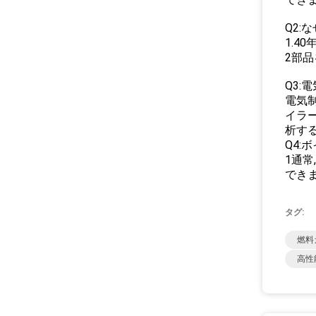
Q2:
1.4
2部
Q3:
電気制
イラ
析す
Q4:
1通常
できま
タグ:
燃料
高性