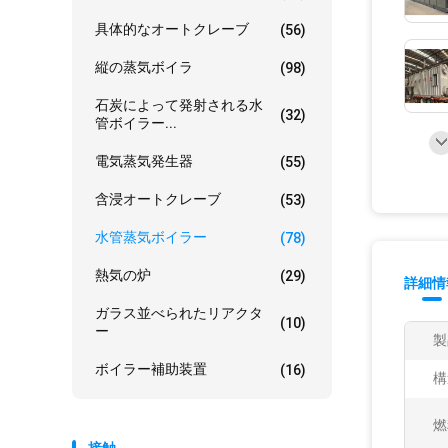
具体的なオートクレーブ
(56)
縦の蒸気ボイラ
(98)
石炭によって発射される水
(32)
管ボイラー...
電気蒸気発生器
(55)
含浸オートクレーブ
(53)
水管蒸気ボイラー
(78)
熱気の炉
(29)
詳細情
ガラス並べられたリアクタ
(10)
ー
製
ボイラー補助装置
(16)
構
燃