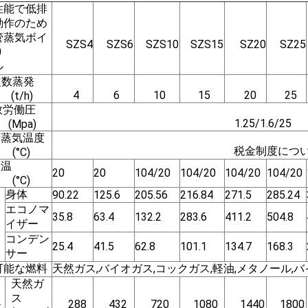
SZS4
SZS6
SZS10
SZS15
SZ20
SZ25
ル
定数蒸発
4
6
10
15
20
25
(t/h)
数労働圧
1.25/1.6/25
(Mpa)
量蒸気温度
税金制度につ
(°C)
水温
20
20
104/20
104/20
104/20
104/20
(°C)
身体
90.22
125.6
205.56
216.84
271.5
285.24
エコノマ
35.8
63.4
132.2
283.6
411.2
504.8
イザー
コンデン
25.4
41.5
62.8
101.1
134.7
168.3
サー
可能な燃料
天然ガス,バイオガス,コックガス,軽油,メタノール,
天然ガ
ス
料
288
432
720
1080
1440
1800