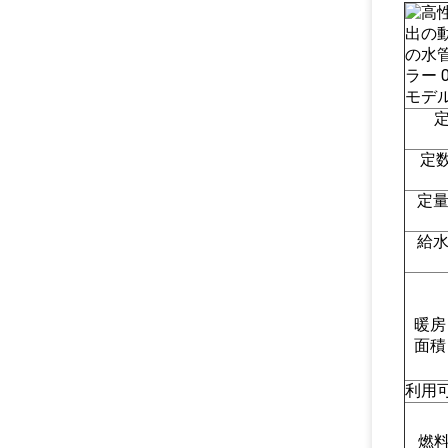
モデ
定
定
給
暖房
面積
利用
燃