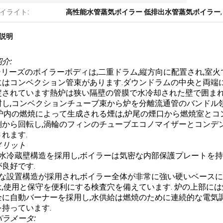
イライト:
高性能水管蒸気ボイラー 低排出水管蒸気ボイラー
説明
介:
シリーズのボイラーボディは,二重ドラム,縦方向に配置され,室火
にはコンベクション管束があります.ダウンドラムの中央と両端
定されています熱炉は狭い隔壁の管膜で水冷却された壁で囲まれ
封し,コンベクションチューブ束から炉を分離流通管のバンドル
.炉内の燃焼によって生成される煙は,炉尾の煙口から燃焼室とコ
側から回転し,渦輪のフィンのチューブエコノマイザーとコンデン
れます.
メリット
は水冷蔵壁構造を採用し,ボイラーは気密な内部保護プレートを
良好です.
速な設置構造が採用され,ボイラー全体が非常に強い硬いベースに
炉は,使用と保守を便利にする検査穴を備えています. 炉の上部に
完全に自動バーナーを採用し,水供給は燃焼のために連続的な電気
を持っています.
ラメータ: