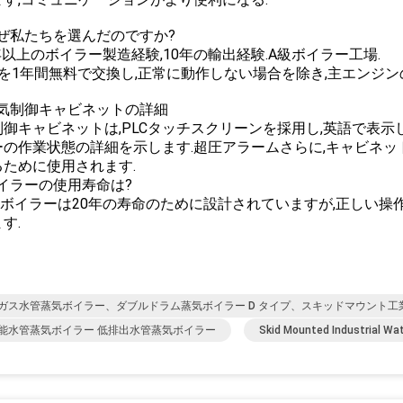
なぜ私たちを選んだのですか?
0年以上のボイラー製造経験,10年の輸出経験.A級ボイラー工場.
品を1年間無料で交換し,正常に動作しない場合を除き,主エンジ
電気制御キャビネットの詳細
御キャビネットは,PLCタッチスクリーンを採用し,英語で表示し
ーの作業状態の詳細を示します.超圧アラームさらに,キャビネッ
るために使用されます.
ボイラーの使用寿命は?
,ボイラーは20年の寿命のために設計されていますが,正しい操作
す.
ガス水管蒸気ボイラー、ダブルドラム蒸気ボイラー D タイプ、スキッドマウント工
能水管蒸気ボイラー 低排出水管蒸気ボイラー
Skid Mounted Industrial Wat