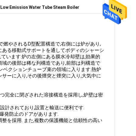
,
Low Emission Water Tube Steam Boiler
で燃やされるD型配置構造で,右側には炉があり,
にある移動式サポートを通してボディのシャーシ
ています.炉の左側にある膜水冷却壁は,効果的
領域の後部は稀な列構造であり,前部は列構造で
ンベクションチューブ束の領域に入ります.熱炉
サーに入り,その後煙突と煙突に入り,大気中に
持つ完全に閉ざされた溶接構造を採用し,炉壁は密
設計されており,設置と輸送に便利です.
は爆発防止のドアがあります.
調整を採用. また,複数の保護機能と信頼性の高い