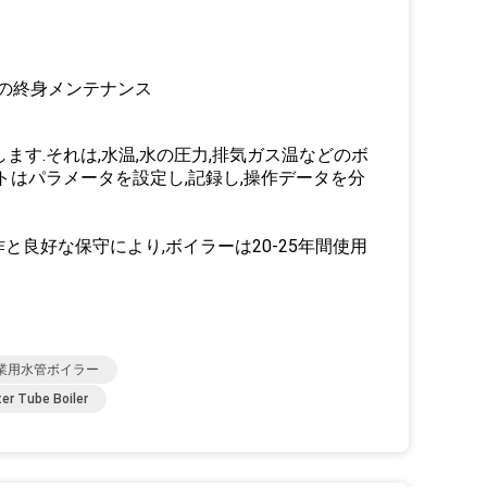
ンの終身メンテナンス
ます.それは,水温,水の圧力,排気ガス温などのボ
トはパラメータを設定し,記録し,操作データを分
と良好な保守により,ボイラーは20-25年間使用
業用水管ボイラー
er Tube Boiler