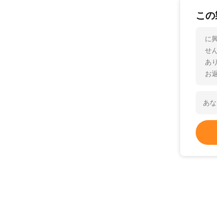
この
に
せ
あ
お