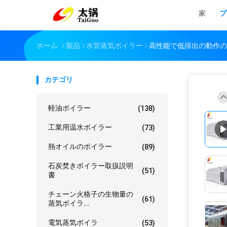
家
プ
ホーム
製品
水管蒸気ボイラー
高性能で低排出の動作の
カテゴリ
軽油ボイラー
(138)
工業用温水ボイラー
(73)
熱オイルのボイラー
(89)
石炭焚きボイラー取扱説明
(51)
書
チェーン火格子の生物量の
(61)
蒸気ボイラ...
電気蒸気ボイラ
(53)