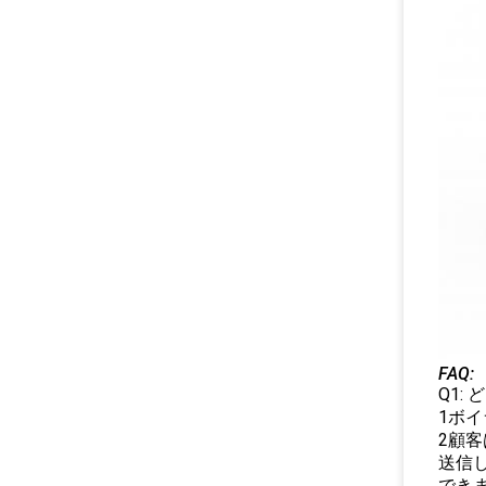
FAQ:
Q1:
1ボイ
2顧客
送信し
でき