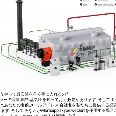
 どうやって最安値を早く手に入れるの?
ラーの容量,燃料,蒸気圧を知っておく必要があります. そして
は,あなたの名前,メールアドレス,会社名を私たちに提供する必
ます. そして,あなたがwhatsapp,skype,wechatを使用
ます,コミュニケーションがより便利になる.