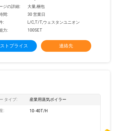
ージの詳細:
大量,梱包
時間:
30 営業日
件:
L/C,T/T,ウェスタンユニオン
能力:
100SET
ストプライス
連絡先
ー タイプ:
産業用蒸気ボイラー
産:
10-40T/H