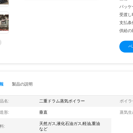
パッケ
受渡し
支払条
供給の
ベ
報
製品の説明
品名:
二重ドラム蒸気ボイラー
ボイラ
造形:
垂直
蒸気生
天然ガス,液化石油ガス,軽油,重油
料:
など