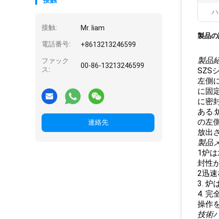
接触
ハ
接触:
Mr. liam
製品の
電話番号:
+8613213246599
製品紹
ファック
00-86-13213246599
ス:
SZS
左側
に固
に密
ある
の左
連絡先
放出さ
製品
1炉
封性が
2迅
3. 
4. 
操作
技術パ