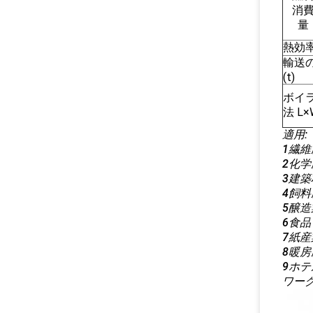
消
量
熱効率 
輸送
(t)
ボイ
法 L×
適用:
1繊維
2化学
3建
4飼料
5醸造
6食
7紙産
8暖房
9ホテ
ワーク