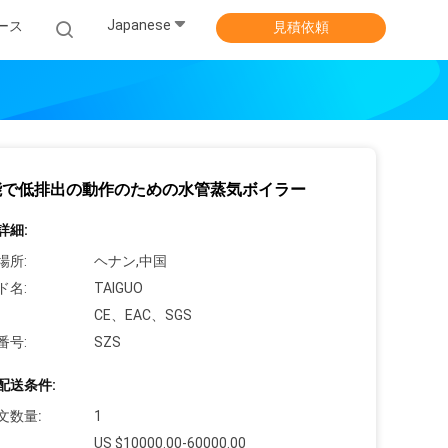
Japanese
ース
見積依頼
能で低排出の動作のための水管蒸気ボイラー
詳細:
場所:
ヘナン,中国
ド名:
TAIGUO
CE、EAC、SGS
番号:
SZS
配送条件:
文数量:
1
US $10000.00-60000.00