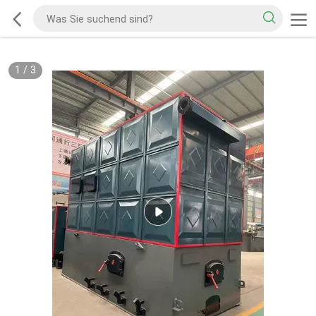
1
/
3