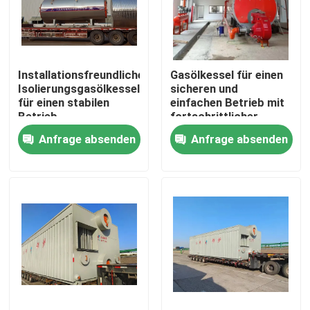
Über uns
Installationsfreundliche
Gasölkessel für einen
Fabrik-Ausflug
Isolierungsgasölkessel
sicheren und
für einen stabilen
einfachen Betrieb mit
Betrieb
fortschrittlicher
Qualitätskontrolle
automatischer
Anfrage absenden
Anfrage absenden
Steuerung des
Dampfkessels
Treten Sie mit uns in Verbindung
Nachrichten
Fordern Sie ein Zitat
Gasölkessel