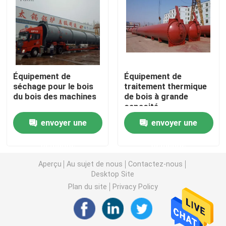
Chaudière à eau chaude industrielle
Chaudière thermique d'huile
Équipement de
Équipement de
séchage pour le bois
traitement thermique
Manuel d'utilisation de la chaudière à charbon
du bois des machines
de bois à grande
capacité
Chaudière à vapeur à chaînes de biomasse de grille
envoyer une
envoyer une
demande
demande
chaudière à vapeur électrique
Aperçu
Au sujet de nous
Contactez-nous
Desktop Site
Autoclave concret
Plan du site
Privacy Policy
chaudière à vapeur verticale