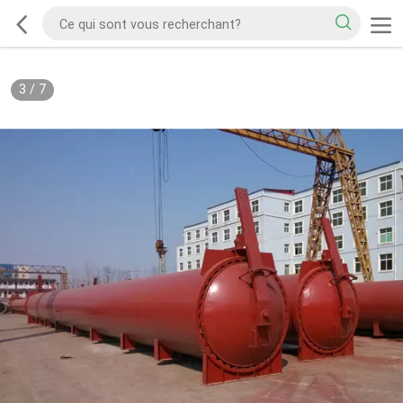
3
/
7