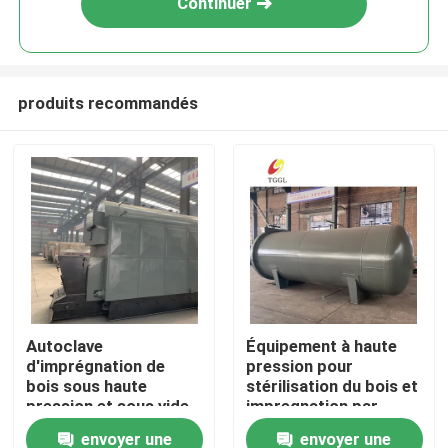
Continuer
produits recommandés
Maison
Autoclave
Équipement à haute
d'imprégnation de
pression pour
Produits
bois sous haute
stérilisation du bois et
pression et sous vide
impregnation par
pour l'anticorrosion et
corrosion
envoyer une
envoyer une
Vidéos
l'insecticide