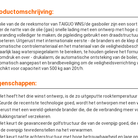
oductomschrijving:
olie van de de reeksmotor van TAIGUO WNS/de gasboiler zijn een soor
ler de natte van de olie (gas) snelle lading met een ontwerp met hoge
branding vollediger te maken; de pijpleiding gebruikt een draadstructu
beteren. Uitgerust met internationale eerste - de branders en de klep
omatische controlemateriaal en het materiaal van de veiligheidsbesc
aarlijk laag waterspiegelalarm te bereiken, te houden gelieve het forn
omdruk en over - drukalarm; de automatische ontsteking van de boile
omatisch aangepast en brandbeveiliging om de veiligheidsverrichting va
chikt voor capaciteit van 500 kg aan 20t/h.
genschappen:
Het heeft het drie winst ontwerp, is de zo uitgeputte rooktemperatuur 
Keurde de recentste technologie goed, wordt het ontworpen met een 
gerust met een wereld-gekende brander die, die de verbranding meer v
lukkingstarief verzekeren.
Het keurt de geavanceerde golfstructuur die van de ovenpijp goed, die d
 de ovenpijp tevredenstellen na het verwarmen.
Het keurt natte achterstructuur met hoge betrouwbaarheid en lage 