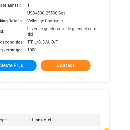
stelaantal:
1
USD4500-25500 Set
king Details:
Volledige Container
Lever de goederen in de goedgekeurde
jd:
tijd
ngscondities:
TT, L/C, D/A, D/P
ng vermogen:
1000
Beste Prijs
Contact
type:
stoomketel