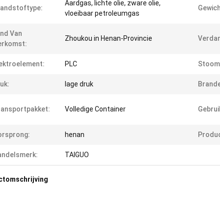
Aardgas, lichte olie, zware olie,
andstoftype:
Gewich
vloeibaar petroleumgas
nd Van
Zhoukou in Henan-Provincie
Verdam
erkomst:
ektroelement:
PLC
Stoom
uk:
lage druk
Brande
ansportpakket:
Volledige Container
Gebrui
orsprong:
henan
Produc
andelsmerk:
TAIGUO
ctomschrijving