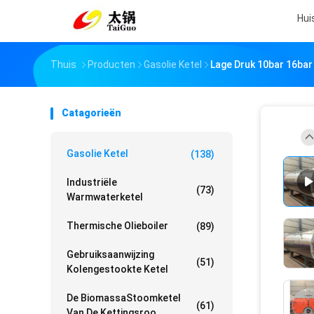
Hui
Thuis
Producten
Gasolie Ketel
Lage Druk 10bar 16bar
Catagorieën
Gasolie Ketel
(138)
Industriële
(73)
Warmwaterketel
Thermische Olieboiler
(89)
Gebruiksaanwijzing
(51)
Kolengestookte Ketel
De BiomassaStoomketel
(61)
Van De Kettingsroo...