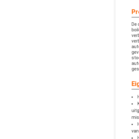
Pr
De 
boi
ver
ver
aut
gev
sto
aut
ges
Ei
uit
mis
van