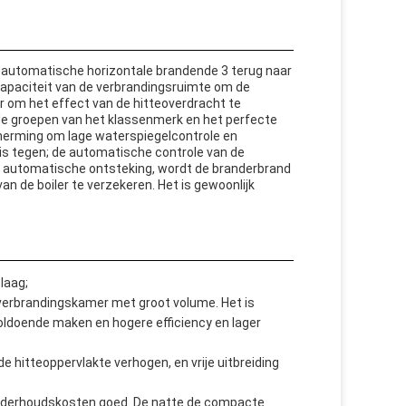
t automatische horizontale brandende 3 terug naar
 capaciteit van de verbrandingsruimte om de
ur om het effect van de hitteoverdracht te
 de groepen van het klassenmerk en het perfecte
herming om lage waterspiegelcontrole en
uis tegen; de automatische controle van de
r, automatische ontsteking, wordt de branderbrand
n de boiler te verzekeren. Het is gewoonlijk
laag;
verbrandingskamer met groot volume. Het is
oldoende maken en hogere efficiency en lager
e hitteoppervlakte verhogen, en vrije uitbreiding
onderhoudskosten goed. De natte de compacte