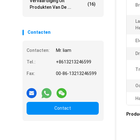
Vervaardiging Uit
(16)
Br
Produkten Van De ...
La
H
Contacten
El
Contacten:
Mr. liam
Dr
Tel.:
+8613213246599
Tr
Fax:
00-86-13213246599
O
H
Contact
Produ