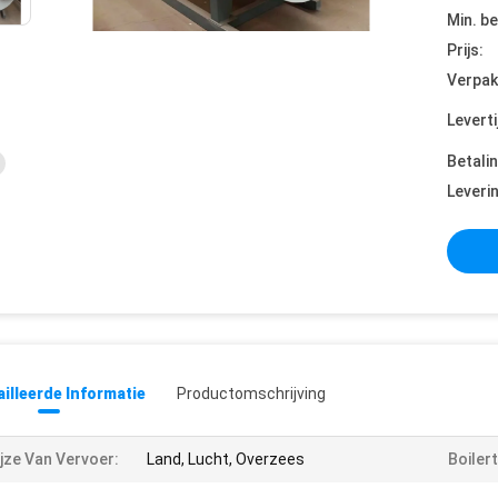
Min. be
Prijs:
Verpak
Leverti
Betali
Leveri
illeerde Informatie
Productomschrijving
jze Van Vervoer:
Land, Lucht, Overzees
Boiler