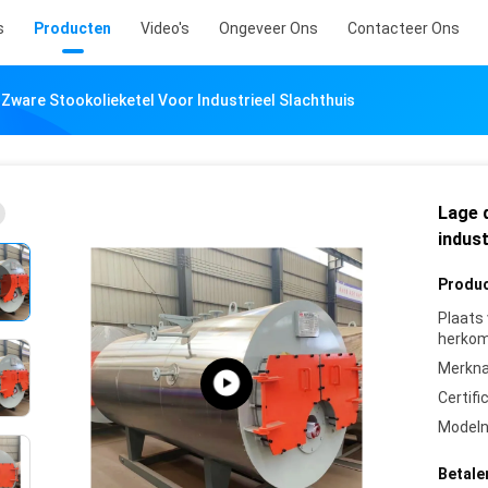
s
Producten
Video's
Ongeveer Ons
Contacteer Ons
 Zware Stookolieketel Voor Industrieel Slachthuis
Lage 
indust
Produc
Plaats
herkom
Merkn
Certifi
Model
Betale