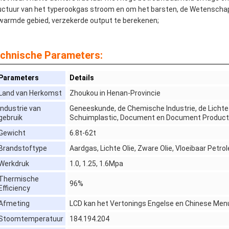
uctuur van het typerookgas stroom en om het barsten, de Wetenschap 
warmde gebied, verzekerde output te berekenen;
chnische Parameters:
Parameters
Details
Land van Herkomst
Zhoukou in Henan-Provincie
Industrie van
Geneeskunde, de Chemische Industrie, de Lichte I
gebruik
Schuimplastic, Document en Document Product
Gewicht
6.8t-62t
Brandstoftype
Aardgas, Lichte Olie, Zware Olie, Vloeibaar Petr
Werkdruk
1.0, 1.25, 1.6Mpa
Thermische
96%
Efficiency
Afmeting
LCD kan het Vertonings Engelse en Chinese Men
Stoomtemperatuur
184.194.204