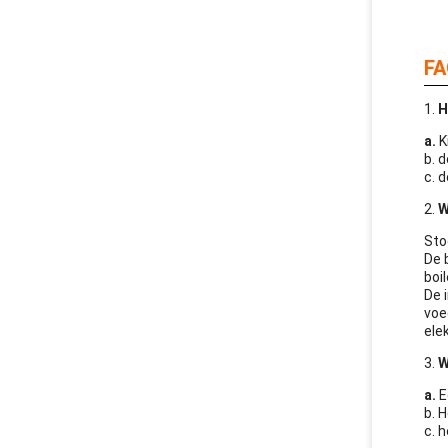
FA
1.
H
a.
K
b. 
c. d
2.
W
Sto
De 
boil
De 
voe
ele
3.
W
a.
E
b. 
c. 