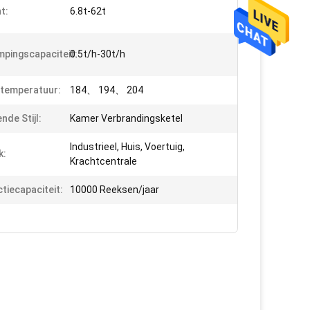
t:
6.8t-62t
pingscapaciteit:
0.5t/h-30t/h
temperatuur:
184、 194、 204
nde Stijl:
Kamer Verbrandingsketel
Industrieel, Huis, Voertuig,
k:
Krachtcentrale
tiecapaciteit:
10000 Reeksen/jaar