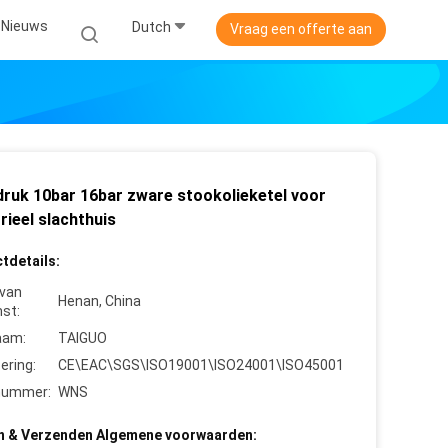
Nieuws
Dutch
Vraag een offerte aan
druk 10bar 16bar zware stookolieketel voor
rieel slachthuis
tdetails:
 van
Henan, China
st:
aam:
TAIGUO
cering:
CE\EAC\SGS\ISO19001\ISO24001\ISO45001
nummer:
WNS
n & Verzenden Algemene voorwaarden: