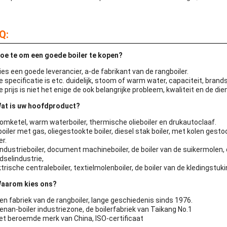
Q:
oe te om een goede boiler te kopen?
ies een goede leverancier, a-de fabrikant van de rangboiler.
de specificatie is etc. duidelijk, stoom of warm water, capaciteit, brand
e prijs is niet het enige de ook belangrijke probleem, kwaliteit en de die
at is uw hoofdproduct?
omketel, warm waterboiler, thermische olieboiler en drukautoclaaf.
boiler met gas, oliegestookte boiler, diesel stak boiler, met kolen gest
er.
industrieboiler, document machineboiler, de boiler van de suikermolen, d
dselindustrie,
ktrische centraleboiler, textielmolenboiler, de boiler van de kledingstuki
aarom kies ons?
en fabriek van de rangboiler, lange geschiedenis sinds 1976.
Henan-boiler industriezone, de boilerfabriek van Taikang No.1
het beroemde merk van China, ISO-certificaat