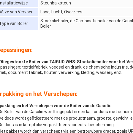
Installatiewijze
Steunbalksteun
Wijze van Vervoer
Land, Lucht, Overzees
Stookolieboiler, de Combinatieboiler van de Gas
Type van Boiler
Boiler
epassingen:
Oliegestookte Boiler van TAIGUO WNS: Stookolieboiler voor het V
passingen: textielfabriek, voedsel en drank, de chemische industrie, de 
riek, document fabriek, houten verwerking, kleding, wasserij, enz.
rpakking en het Verschepen:
pakking en het Verschepen voor de Boiler van de Gasolie
De Boiler van de Gasolie wordt ingepakt in een kartondoos met schui
De doos wordt geëtiketteerd met de productnaam, grootte, gewicht, en
De doos is in krimpfolie verpakt toen voor extra bescherming.
Het pakket wordt dan verscheept via een betrouwbare drager, zoals UP