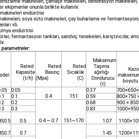
emizleme makineleri, çamaşır makineleri, dehidrasyon makineleri, 
er ekipmanlar onunla birlikte kullanılır.
makineleri endüstrisi
akineleri, soya sütü makineleri, çay buharlama ve fermantasyonu, 
nları vb.
imya endüstrisi
rler, fermantasyon tankları, sandviç tenekeleri, karıştırıcılar, emü
ır.
 parametreler:
Maksimum
Rated
Rated
Rated
Taşıma
Kazo
Kapasite
Basınç
Sıcaklık
ağırlığı
odel
maksimum
(t/h)
(Mpa)
(C)
Dondurucu
boyutu
(t)
.05
0.05
0.37
700×650×
0.4
151
.1
0.1
0.59
800×750 
.2
0.2
0.68
900 × 850
.3
0.3
0.83
1000×950
0.4 ~ 0.7
151~170
HS0.5
0.5
1.07
1100×10
HS0.7
0.7
1.45
1200×11