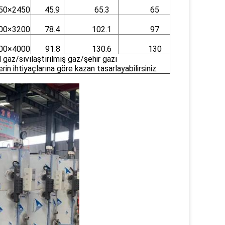
50×2450
45.9
65.3
65
00×3200
78.4
102.1
97
00×4000
91.8
130.6
130
 gaz/sıvılaştırılmış gaz/şehir gazı
in ihtiyaçlarına göre kazan tasarlayabilirsiniz.