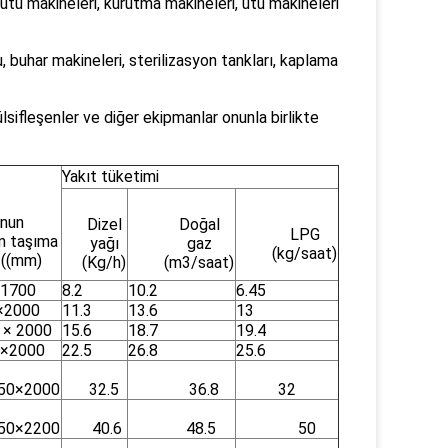
ütü makineleri, kurutma makineleri, ütü makineleri
buhar makineleri, sterilizasyon tankları, kaplama
lsifleşenler ve diğer ekipmanlar onunla birlikte
Yakıt tüketimi
nun
Dizel
Doğal
LPG
 taşıma
yağı
gaz
(kg/saat)
 ((mm)
(Kg/h)
(m3/saat)
1700
8.2
10.2
6.45
×2000
11.3
13.6
13
 × 2000
15.6
18.7
19.4
×2000
22.5
26.8
25.6
50×2000
32.5
36.8
32
50×2200
40.6
48.5
50