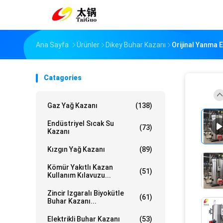
Ana Sayfa
Ürünler
Dikey Buhar Kazanı
Orijinal Yanma 
Catagories
Gaz Yağ Kazanı
(138)
Endüstriyel Sıcak Su
(73)
Kazanı
Kızgın Yağ Kazanı
(89)
Kömür Yakıtlı Kazan
(51)
Kullanım Kılavuzu...
Zincir Izgaralı Biyokütle
(61)
Buhar Kazanı...
Elektrikli Buhar Kazanı
(53)