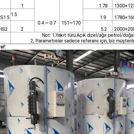
1
1
1.78
1300×12
1.5
S1.5
1.9
1780×16
0.4 ~ 0.7
151~170
HS2
2
5.2
2000×20
Not: 1,Yakıt türü:Açık dizel/ağır petrol/doğal
2, Parametreler sadece referans için, biz müşteriler
af: