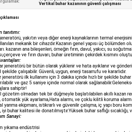
rgulamak:
Vertikal buhar kazanının güvenli çalışması
çıklaması
 tanıtımı:
jeneratörü, yakıtın veya diğer enerji kaynaklarının termal enerjisi
ullanılan mekanik bir cihazdır.Kazanın genel yapısı üç bölümden o
arı. kazanın ana bileşenleri, örneğin fırın, davul, yakıcı, su soğutma
ısı,çerçeve ve fırın duvarı, buhar üretiminin çekirdek kısmını oluştu
vantajları:
ar jeneratörü bir bütün olarak yüklenir ve hata ayıklanır ve gönderi
 şekilde çalışabilir. Güvenli, uygun, enerji tasarrufu ve kararlıdır.
 jeneratörü ilk kullanımı için 3 dakika içinde hızlı bir şekilde buha
ırılabilir ve gaz 5 saniye içinde normal olarak sağlanabilir.Gelene
jlara sahiptir!
l gözetim olmadan tek bir düğmeyle başlatılabilen akıllı kazan r
, otomatik yük ayarlama,Hata alarmı, ve çoklu kilitli koruma alarmı
nal yanma ekipmanı, istikrarlı ve güvenilir çalışma, iç yapı boru k
, iyi buhar kalitesi ile donatılmıştır.Yüksek buhar saflığı sıcaklığı
ım Sanayi:
im yıkama endüstrisi