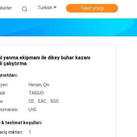
Turkish
berler
Teklif isteği
al yanma ekipmanı ile dikey buhar kazanı
i çalıştırma
rıntıları:
yeri:
Henan, Çin
dı:
TAIGUO
a:
CE、EAC、SGS
numarası:
LHS
& teslimat koşulları:
ariş miktarı:
1