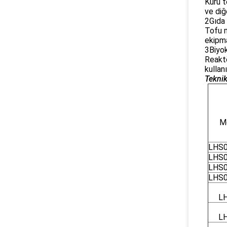
Kuru t
ve diğ
2Gıda 
Tofu m
ekipma
3Biyok
Reaktö
kullanıl
Teknik
M
LHS0
LHS0
LHS0
LHS0
L
L