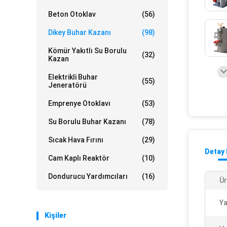
Beton Otoklav
(56)
Dikey Buhar Kazanı
(98)
Kömür Yakıtlı Su Borulu
(32)
Kazan
Elektrikli Buhar
(55)
Jeneratörü
Emprenye Otoklavı
(53)
Su Borulu Buhar Kazanı
(78)
Sıcak Hava Fırını
(29)
Detay 
Cam Kaplı Reaktör
(10)
Dondurucu Yardımcıları
(16)
Ür
Ya
Kişiler