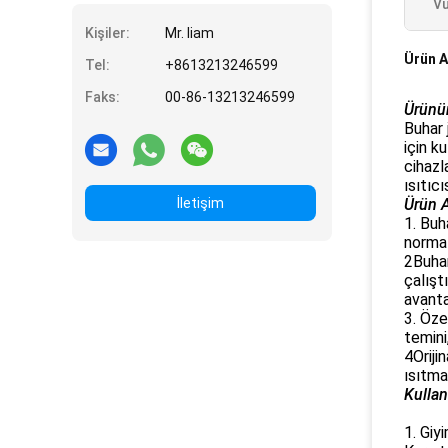
Vu
Kişiler:
Mr. liam
Ürün A
Tel:
+8613213246599
Faks:
00-86-13213246599
Ürünün
Buhar 
için k
cihazl
ısıtıc
İletişim
Ürün A
1. Buh
normal
2Buhar
çalışt
avanta
3. Öze
temini
4Oriji
ısıtma
Kullan
1. Giy