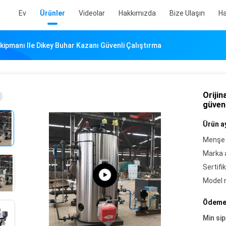
Ev
Ürünler
Videolar
Hakkımızda
Bize Ulaşın
Ha
Ekipmanı Ile Dikey Buhar Kazanı Güvenli Çalıştırma
Orijin
güvenl
Ürün ay
Menşe 
Marka a
Sertifik
Model 
Ödeme 
Min sip