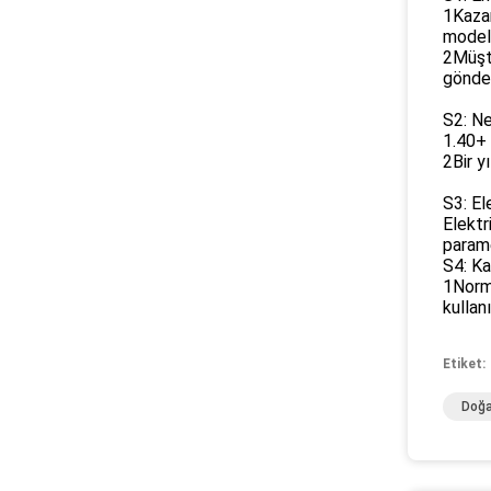
1Kazan
modeli
2Müşte
gönder
S2: Ne
1.40+ 
2Bir y
S3: Ele
Elektr
parame
S4: Ka
1Norma
kullanıl
Etiket:
Doğa