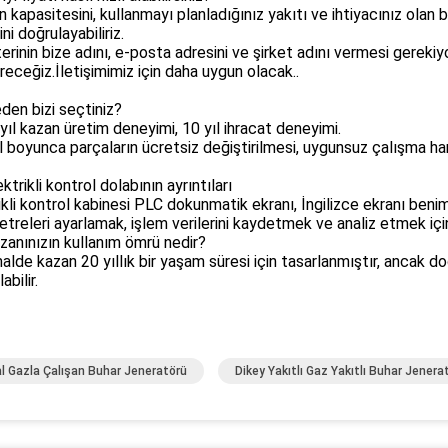
 kapasitesini, kullanmayı planladığınız yakıtı ve ihtiyacınız olan
ni doğrulayabiliriz.
rinin bize adını, e-posta adresini ve şirket adını vermesi gerekiyo
eceğiz.İletişimimiz için daha uygun olacak..
den bizi seçtiniz?
yıl kazan üretim deneyimi, 10 yıl ihracat deneyimi.
ıl boyunca parçaların ücretsiz değiştirilmesi, uygunsuz çalışma h
ktrikli kontrol dolabının ayrıntıları
ikli kontrol kabinesi PLC dokunmatik ekranı, İngilizce ekranı benim
treleri ayarlamak, işlem verilerini kaydetmek ve analiz etmek için 
zanınızın kullanım ömrü nedir?
lde kazan 20 yıllık bir yaşam süresi için tasarlanmıştır, ancak doğ
abilir.
l Gazla Çalışan Buhar Jeneratörü
Dikey Yakıtlı Gaz Yakıtlı Buhar Jenera