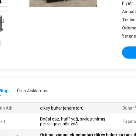
Fiyat:
Ambalaj
Teslim 
Ödeme 
Yetene
Bilgi
Ürün Açıklaması
ün Adı:
dikey buhar jeneratörü
Buhar 
Doğal gaz, hafif yağ, sıvılaştırılmış
kıt:
Taşıma
petrol gazı, ağır yağ
Orijinal yanma ekipmanları dikey buhar kazanı
,
d