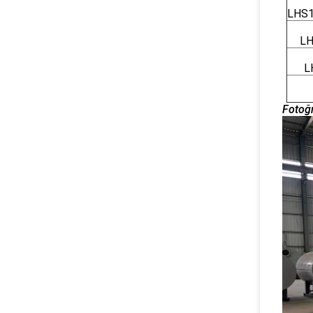
LHS
LH
L
Fotoğr