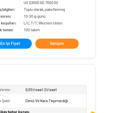
US $3000.00-7000.00
 bilgileri:
Toplu olarak, paketlenmiş
süresi:
10-30 iş günü
koşulları:
L/C, T/T, Western Union
k temini:
100 takım
En Iyi Fiyat
İletişim
Verimi:
0,05t/saat-2t/saat
 Şekli:
Deniz Ve Kara Taşımacılığı
ikey buhar kazanı
,