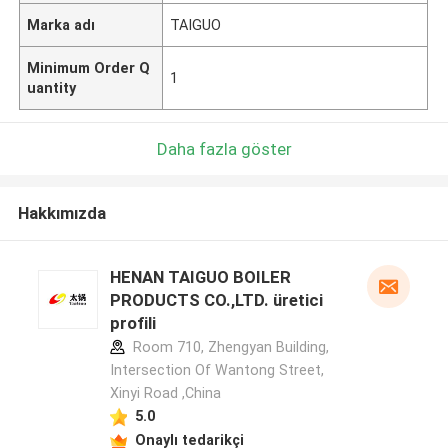
Marka adı
TAIGUO
Minimum Order Q
1
uantity
Daha fazla göster
Hakkımızda
HENAN TAIGUO BOILER
PRODUCTS CO.,LTD. üretici
profili
Room 710, Zhengyan Building,
Intersection Of Wantong Street,
Xinyi Road ,China
5.0
Onaylı tedarikçi