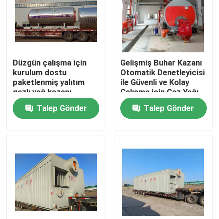
Hakkımızda
Fabrika turu
Düzgün çalışma için
Gelişmiş Buhar Kazanı
kurulum dostu
Otomatik Denetleyicisi
paketlenmiş yalıtım
ile Güvenli ve Kolay
Kalite kontrol
gazlı yağ kazanı
Çalışma için Gaz Yağı
Kazanı
Talep Gönder
Talep Gönder
Bize Ulaşın
Haberler
Bir teklif isteği
Gaz Yağ Kazanı