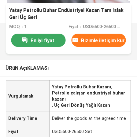
Yatay Petrollu Buhar Endüstriyel Kazan Tam Islak
Geri Üç Geri
MOQ：1
Fiyat：USD5500-26500 Set
En iyi fiyat
Bizimle iletişim kur
ÜRüN AçıKLAMASı
Yatay Petrollu Buhar Kazanı
,
Petrolle çalışan endüstriyel buhar
Vurgulamak:
kazanı
,
Üç Geri Dönüş Yağlı Kazan
Delivery Time
Deliver the goods at the agreed time
Fiyat
USD5500-26500 Set