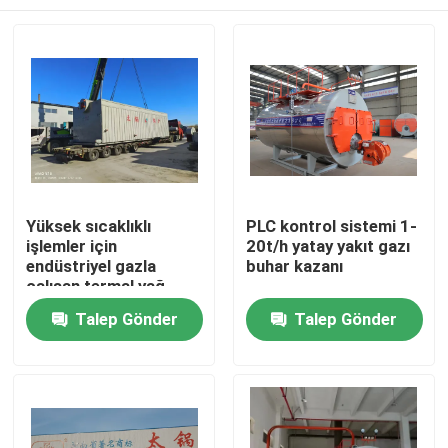
Yüksek sıcaklıklı
PLC kontrol sistemi 1-
işlemler için
20t/h yatay yakıt gazı
endüstriyel gazla
buhar kazanı
çalışan termal yağ
kazanı
Ev
Talep Gönder
Talep Gönder
Ürünler
videolar