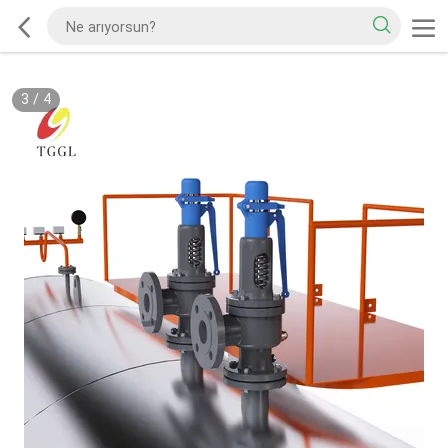
3
/
4