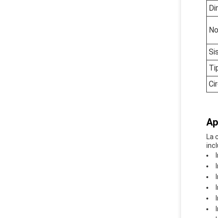
Di
No
Si
Ti
Ci
Ap
La 
inc