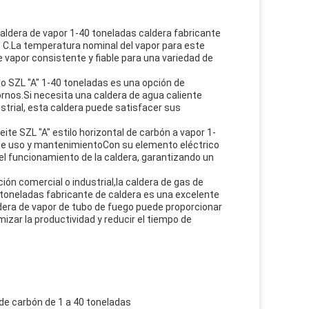
caldera de vapor 1-40 toneladas caldera fabricante
° C.La temperatura nominal del vapor para este
vapor consistente y fiable para una variedad de
lo SZL "A" 1-40 toneladas es una opción de
ornos.Si necesita una caldera de agua caliente
strial, esta caldera puede satisfacer sus
ite SZL "A" estilo horizontal de carbón a vapor 1-
 de uso y mantenimientoCon su elemento eléctrico
 el funcionamiento de la caldera, garantizando un
ión comercial o industrial,la caldera de gas de
 toneladas fabricante de caldera es una excelente
ldera de vapor de tubo de fuego puede proporcionar
ar la productividad y reducir el tiempo de
de carbón de 1 a 40 toneladas