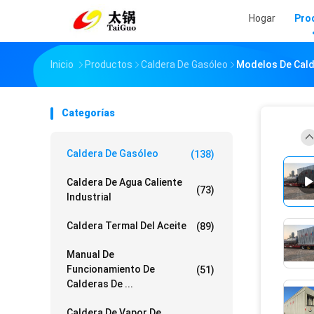
Hogar
Pro
Inicio
Productos
Caldera De Gasóleo
Modelos De Calde
Categorías
Caldera De Gasóleo
(138)
Caldera De Agua Caliente
(73)
Industrial
Caldera Termal Del Aceite
(89)
Manual De
Funcionamiento De
(51)
Calderas De ...
Caldera De Vapor De