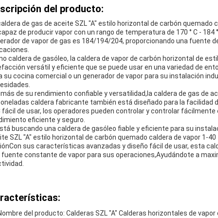
scripción del producto:
caldera de gas de aceite SZL "A" estilo horizontal de carbón quemado 
capaz de producir vapor con un rango de temperatura de 170 ° C - 184 
erador de vapor de gas es 184/194/204, proporcionando una fuente de 
icaciones.
o caldera de gasóleo, la caldera de vapor de carbón horizontal de esti
efacción versátil y eficiente que se puede usar en una variedad de ent
a su cocina comercial o un generador de vapor para su instalación indu
esidades.
más de su rendimiento confiable y versatilidad,la caldera de gas de ace
toneladas caldera fabricante también está diseñado para la facilidad
 fácil de usar, los operadores pueden controlar y controlar fácilmente
dimiento eficiente y seguro.
está buscando una caldera de gasóleo fiable y eficiente para su instalac
ite SZL "A" estilo horizontal de carbón quemado caldera de vapor 1-40
iónCon sus características avanzadas y diseño fácil de usar, esta ca
 fuente constante de vapor para sus operaciones,Ayudándote a maximiz
ctividad.
racterísticas:
Nombre del producto: Calderas SZL "A" Calderas horizontales de vapor 