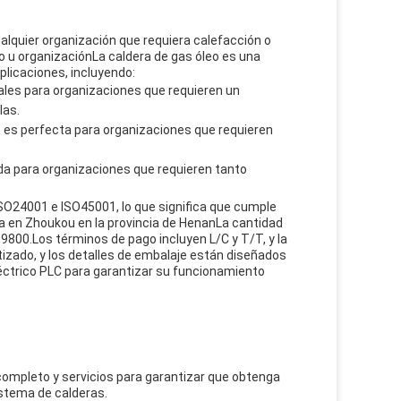
ualquier organización que requiera calefacción o
io u organizaciónLa caldera de gas óleo es una
plicaciones, incluyendo:
eales para organizaciones que requieren un
las.
te es perfecta para organizaciones que requieren
da para organizaciones que requieren tanto
ISO24001 e ISO45001, lo que significa que cumple
ca en Zhoukou en la provincia de HenanLa cantidad
$9800.Los términos de pago incluyen L/C y T/T, y la
izado, y los detalles de embalaje están diseñados
léctrico PLC para garantizar su funcionamiento
completo y servicios para garantizar que obtenga
istema de calderas.