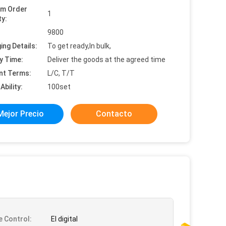
um Order
1
ty:
:
9800
ing Details:
To get ready,In bulk,
y Time:
Deliver the goods at the agreed time
nt Terms:
L/C, T/T
Ability:
100set
Mejor Precio
Contacto
e Control:
El digital