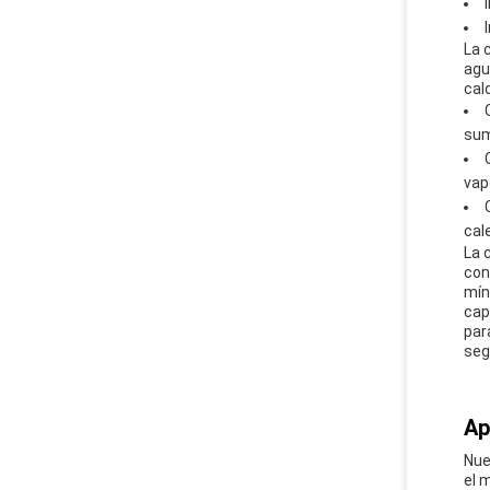
La 
agu
cal
sum
vap
cal
La 
con
mín
cap
par
seg
Ap
Nue
el 