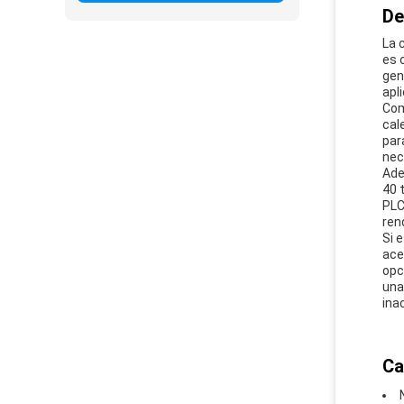
De
La 
es 
gen
apl
Com
cal
par
nec
Ade
40 
PLC
ren
Si 
ace
opc
una
ina
Ca