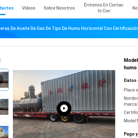
Éntrenos En Contac
ductos
Vídeos
Sobre Nosotros
No
To Con
ras De Aceite De Gas De Tipo De Humo Horizontal Con Certificació
Model
humo 
Datos 
Place o
Nombre
marca:
Certifi
Model 
Pago y