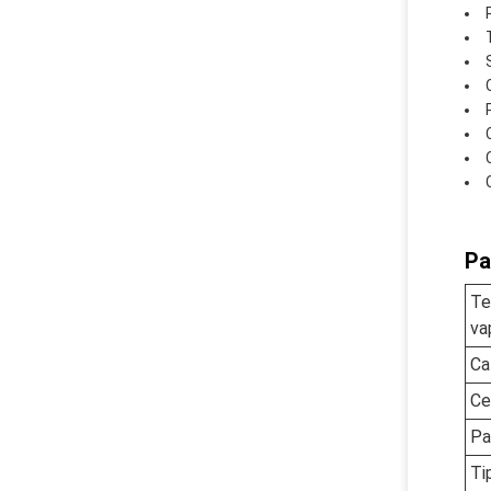
Pa
Te
va
Ca
Ce
Pa
Ti