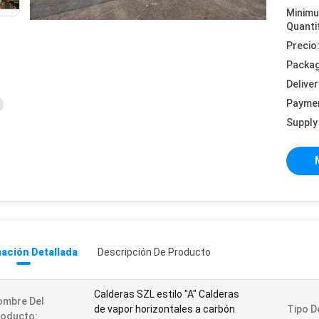
Minim
Quanti
Precio
Packag
Deliver
Payme
Supply 
ación Detallada
Descripción De Producto
Calderas SZL estilo "A" Calderas
ombre Del
de vapor horizontales a carbón
Tipo D
roducto: