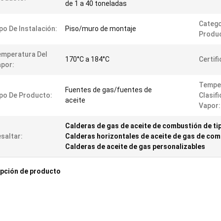
de 1 a 40 toneladas
Catego
po De Instalación:
Piso/muro de montaje
Produ
mperatura Del
170°C a 184°C
Certif
por:
Tempe
Fuentes de gas/fuentes de
po De Producto:
Clasif
aceite
Vapor:
Calderas de gas de aceite de combustión de ti
saltar:
Calderas horizontales de aceite de gas de co
Calderas de aceite de gas personalizables
pción de producto