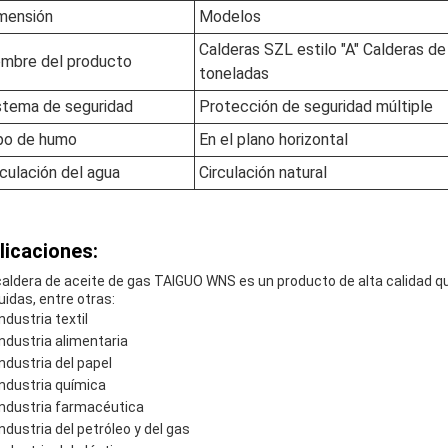
mensión
Modelos
Calderas SZL estilo "A" Calderas de
mbre del producto
toneladas
stema de seguridad
Protección de seguridad múltiple
po de humo
En el plano horizontal
rculación del agua
Circulación natural
licaciones:
caldera de aceite de gas TAIGUO WNS es un producto de alta calidad qu
luidas, entre otras:
Industria textil
Industria alimentaria
Industria del papel
Industria química
Industria farmacéutica
Industria del petróleo y del gas