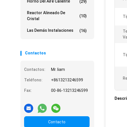
Horno Del Aire Caliente
(29)
Reactor Alineado De
(10)
Ti
Cristal
Las Demás Instalaciones
(16)
Te
Va
Contactos
Ti
Contactos:
Mr. liam
Re
Teléfono:
+8613213246599
Fax:
00-86-13213246599
Descri
Contacto