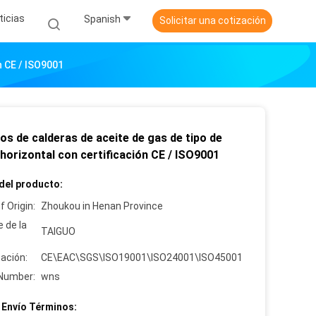
ticias
Spanish
Solicitar una cotización
n CE / ISO9001
os de calderas de aceite de gas de tipo de
horizontal con certificación CE / ISO9001
del producto:
f Origin:
Zhoukou in Henan Province
 de la
TAIGUO
cación:
CE\EAC\SGS\ISO19001\ISO24001\ISO45001
Number:
wns
 Envío Términos: