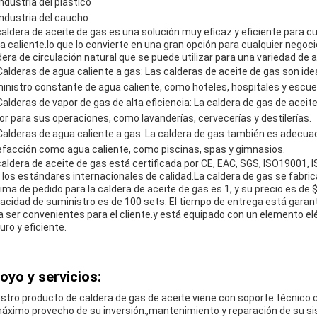
Industria del plástico
Industria del caucho
caldera de aceite de gas es una solución muy eficaz y eficiente para c
a caliente.lo que lo convierte en una gran opción para cualquier negoc
dera de circulación natural que se puede utilizar para una variedad de a
Calderas de agua caliente a gas: Las calderas de aceite de gas son id
inistro constante de agua caliente, como hoteles, hospitales y escue
Calderas de vapor de gas de alta eficiencia: La caldera de gas de acei
or para sus operaciones, como lavanderías, cervecerías y destilerías.
Calderas de agua caliente a gas: La caldera de gas también es adecua
efacción como agua caliente, como piscinas, spas y gimnasios.
caldera de aceite de gas está certificada por CE, EAC, SGS, ISO19001, 
 los estándares internacionales de calidad.La caldera de gas se fabri
ima de pedido para la caldera de aceite de gas es 1, y su precio es de 
acidad de suministro es de 100 sets. El tiempo de entrega está garant
a ser convenientes para el cliente.y está equipado con un elemento e
uro y eficiente.
oyo y servicios:
stro producto de caldera de gas de aceite viene con soporte técnico 
máximo provecho de su inversión.,mantenimiento y reparación de su s