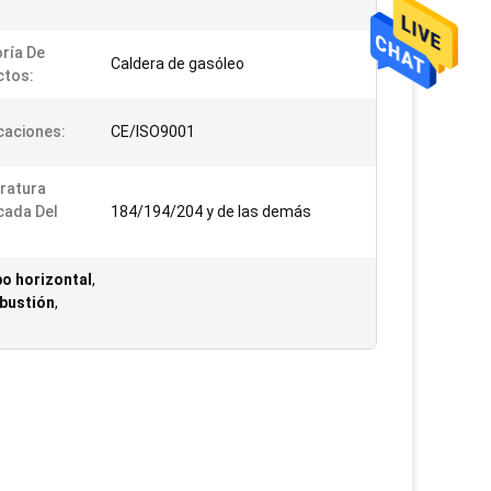
ría De
Caldera de gasóleo
ctos:
icaciones:
CE/ISO9001
ratura
icada Del
184/194/204 y de las demás
po horizontal
,
mbustión
,