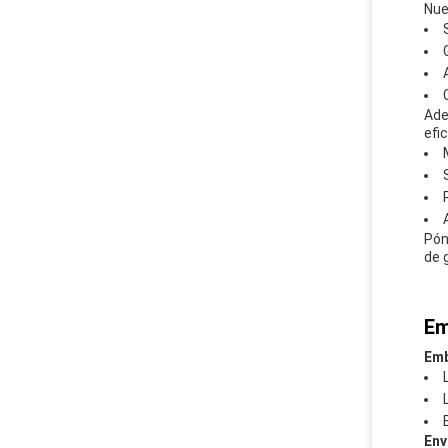
Nue
Ade
efic
Pón
de 
Em
Emb
Env