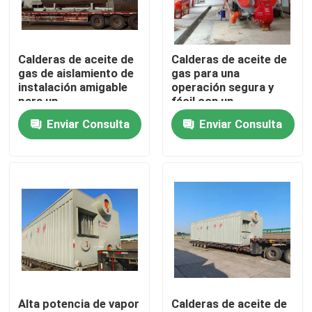
Sobre nosotros
Calderas de aceite de
Calderas de aceite de
gas de aislamiento de
gas para una
Viaje de la fábrica
instalación amigable
operación segura y
para un
fácil con un
funcionamiento
controlador
Enviar Consulta
Enviar Consulta
Control de calidad
estable
automático avanzado
de calderas de vapor
Éntrenos en contacto con
Noticias
Pida una cita
Alta potencia de vapor
Calderas de aceite de
Caldera de gasóleo