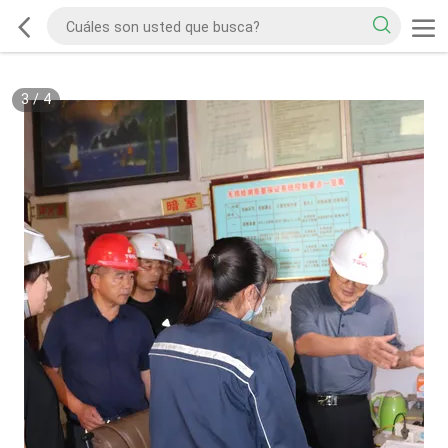
3
/
4