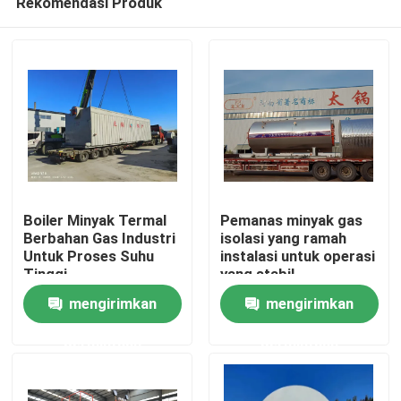
Rekomendasi Produk
Boiler Minyak Termal
Pemanas minyak gas
Berbahan Gas Industri
isolasi yang ramah
Untuk Proses Suhu
instalasi untuk operasi
Tinggi
yang stabil
Rumah
mengirimkan
mengirimkan
Produk
permintaan
permintaan
Video