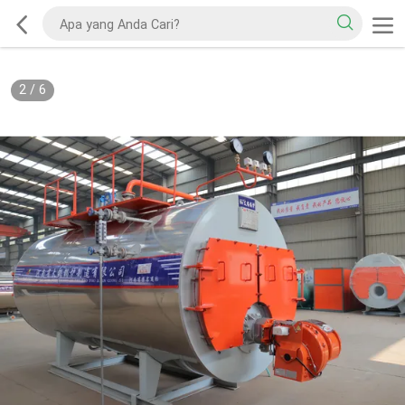
3
/
6