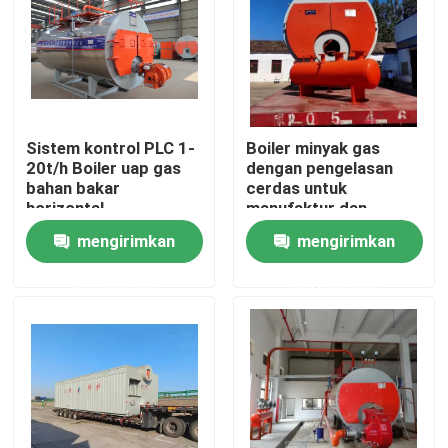
Tentang kami
Tur Pabrik
Sistem kontrol PLC 1-
Boiler minyak gas
20t/h Boiler uap gas
dengan pengelasan
Kontrol kualitas
bahan bakar
cerdas untuk
horizontal
manufaktur dan
jaminan yang tepat
mengirimkan
mengirimkan
Hubungi kami
permintaan
permintaan
Berita
Permintaan Penawaran
Ketel Minyak Gas