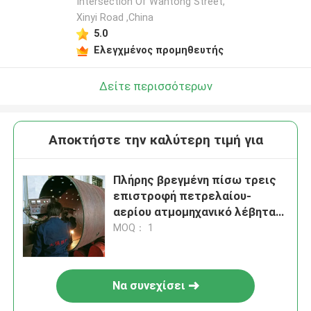
Intersection Of Wantong Street,
Xinyi Road ,China
5.0
Ελεγχμένος προμηθευτής
Δείτε περισσότερων
Αποκτήστε την καλύτερη τιμή για
Πλήρης βρεγμένη πίσω τρεις
επιστροφή πετρελαίου-
αερίου ατμομηχανικό λέβητα
οριζόντια εξόρυξη ατμού
MOQ： 1
Να συνεχίσει