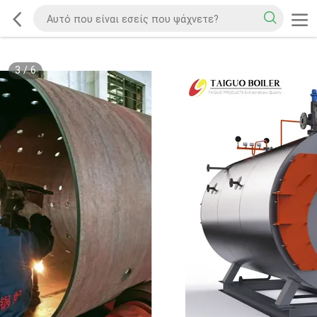
3
/
6