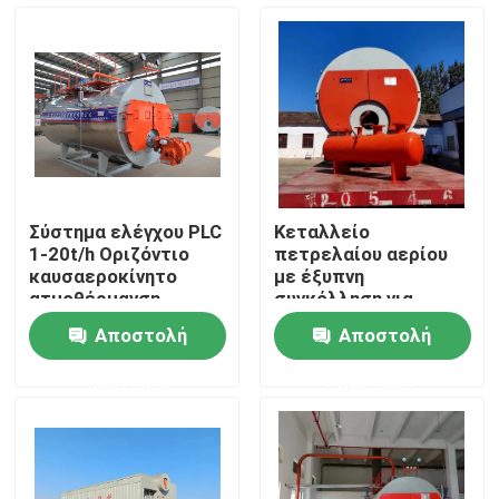
Περίπου εμείς
Γύρος εργοστασίων
Ποιοτικός έλεγχος
Σύστημα ελέγχου PLC
Κεταλλείο
1-20t/h Οριζόντιο
πετρελαίου αερίου
Μας ελάτε σε επαφή με
καυσαεροκίνητο
με έξυπνη
ατμοθέρμανση
συγκόλληση για
ακριβή κατασκευή
Αποστολή
Αποστολή
και διασφάλιση
Ειδήσεις
ερώτησης
ερώτησης
Ζητήστε ένα απόσπασμα
Λέβητας πετρελαίου αερίου