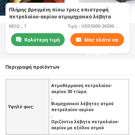
Πλήρης βρεγμένη πίσω τρεις επιστροφή
πετρελαίου-αερίου ατμομηχανικό λέβητα
οριζόντια εξόρυξη ατμού
MOQ：1
Τιμή：USD5500-26500 Set
Καλύτερη τιμή
Μας ελάτε σε
επαφή με
Περιγραφή προϊόντων
Ατμοθέρμανση πετρελαίου-
αερίου 30 τ/ώρα
,
Βιομηχανικοί λέβητες ατμού
Υψηλό φως:
πετρελαίου-αερίου
,
Οριζόντια λέβητα πετρελαίου-
αερίου με εξόδου ατμού