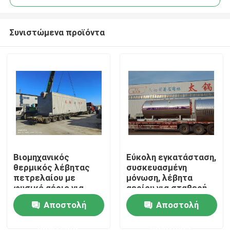
Συνιστώμενα προϊόντα
Βιομηχανικός
Εύκολη εγκατάσταση,
Σπίτι
θερμικός λέβητας
συσκευασμένη
πετρελαίου με
μόνωση, λέβητα
φυσικό αέριο για
αερίου για σταθερή
Προϊόντα
διαδικασίες υψηλής
λειτουργία
Αποστολή
Αποστολή
θερμοκρασίας
ερώτησης
ερώτησης
Βίντεο