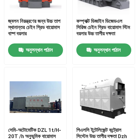
আমাদের সম্পর্কে
জ্বলন নিয়ন্ত্রণের জন্য উচ্চ তাপ
কম্প্যাক্ট ডিজাইন ডিজেডএল
স্থানান্তর চেইন গ্রিড বায়োমাস
সিরিজ চেইন গ্রিড বায়োমাস স্টিম
বাষ্প বয়লার
বয়লার উচ্চ তাপীয় দক্ষতা
কারখানা ভ্রমণ
অনুসন্ধান পাঠান
অনুসন্ধান পাঠান
মান নিয়ন্ত্রণ
যোগাযোগ করুন
খবর
উদ্ধৃতির জন্য আবেদন
সেমি-অটোমেটিক DZL 1t/H-
পিএলসি ইন্টেলিজেন্ট কন্ট্রোল
গ্যাস তেল বয়লার
20T /h অনুভূমিক বায়োমাস
সিস্টেম উচ্চ তাপীয় দক্ষতা Dzh