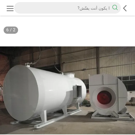
6
/
3