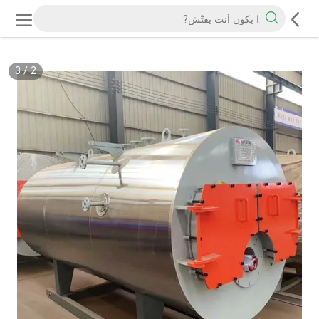
3
/
3