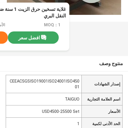
النقل البري
MOQ：1
افضل سعر
منتوج وصف
CEEACSGSISO19001ISO24001ISO450
إصدار الشهادات
01
اسم العلامة التجارية
TAIGUO
الأسعار
USD4500-25500 Set
الحد الأدنى لكمية
1