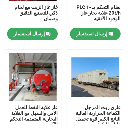
نظام التحكم بـ PLC 1-
غاز غاز الزيت مع لحام
20t/h غلاية بخار غاز
ذكي للتصنيع الدقيق
معلومات عنا
الوقود الأفقية
وضمان
إرسال استفسار
إرسال استفسار
جولة في المعمل
رقابة جودة
اتصل بنا
أخبار
اطلب اقتباس
غازي زيت المرجل
غاز غلاية النفط للعمل
الكفاءة الحرارية العالية
الآمن والسهل مع الغلاية
الناتج الكبير قوة تحميل
البخارية المتقدمة التحكم
قابلية للتكيف
الآلي
غلاية زيت الغاز