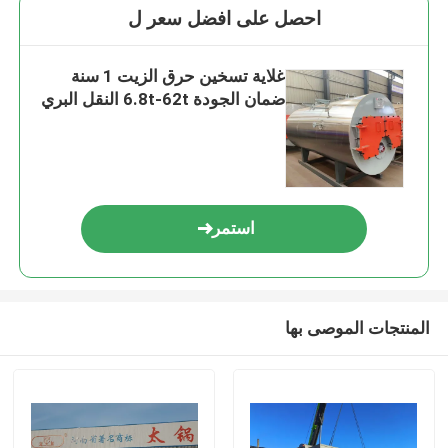
احصل على افضل سعر ل
غلاية تسخين حرق الزيت 1 سنة
ضمان الجودة 6.8t-62t النقل البري
استمر
المنتجات الموصى بها