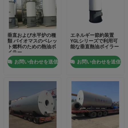
垂直および水平炉の種
エネルギー節約装置
類 バイオマスのペレッ
YGLシリーズで利用可
ト燃料のための熱油ボ
能な垂直熱油ボイラー
イラー
お問い合わせを送信
お問い合わせを送信
家
プロダクト
ビデオ