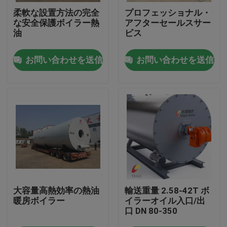
柔軟な設置方法の完全
プロフェッショナル・
な安全保護ボイラー熱
アフターセールスサー
私達について
油
ビス
お問い合わせを送信
お問い合わせを送信
工場旅行
品質管理
私達に連絡しなさい
ニュース
引用を要求しなさい
大容量高熱効率の熱油
輸送重量 2.58-42T ボ
暖房ボイラー
イラーオイル入口/出
口 DN 80-350
軽油ボイラー