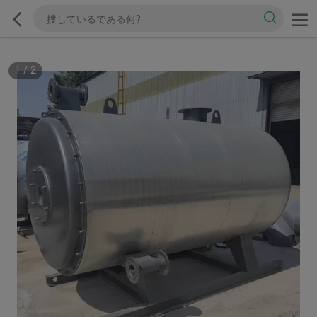
1
/
2